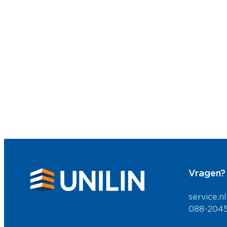
Vragen?
service.n
088-204