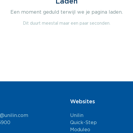
Laden
Een moment geduld terwijl we je pagina laden.
Dit duurt meestal maar een paar seconden.
Websites
l@unilin.com
Unilin
5900
Quick-Step
Moduleo