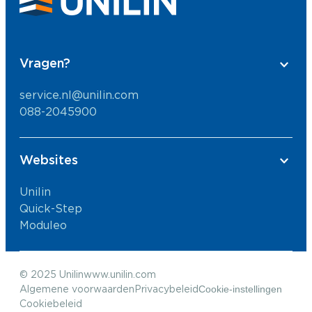
Vragen?
service.nl@unilin.com
088-2045900
Websites
Unilin
Quick-Step
Moduleo
© 2025 Unilin
www.unilin.com
Cookie-instellingen
Algemene voorwaarden
Privacybeleid
Cookiebeleid