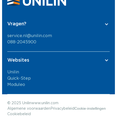
Vragen?
service.nl@unilin.com
088-2045900
Websites
Unilin
Quick-Step
Moduleo
© 2025 Unilin
www.unilin.com
Cookie-instellingen
Algemene voorwaarden
Privacybeleid
Cookiebeleid