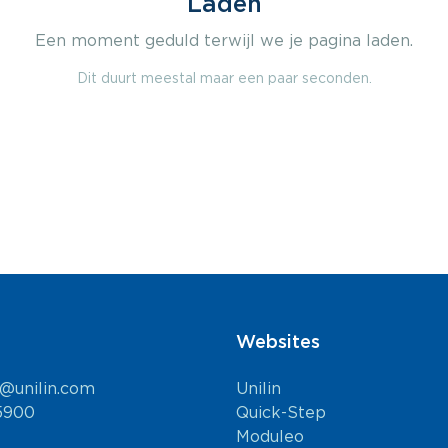
Laden
Een moment geduld terwijl we je pagina laden.
Dit duurt meestal maar een paar seconden.
Websites
l@unilin.com
Unilin
5900
Quick-Step
Moduleo