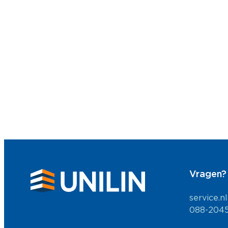
Vragen?
service.n
088-204